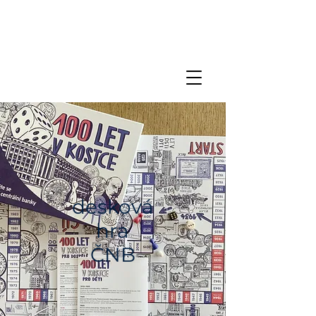
desková
hra
ČNB