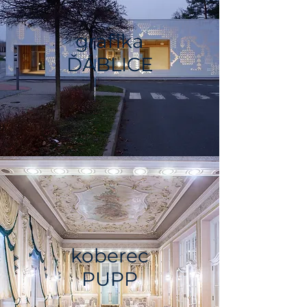
grafika
ĎÁBLICE
koberec
PUPP