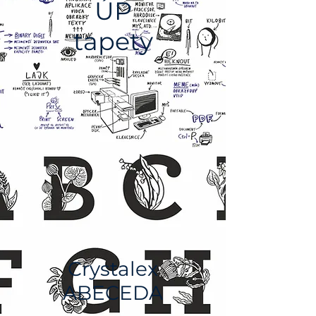
ÚP
tapety
Crystalex
ABECEDA