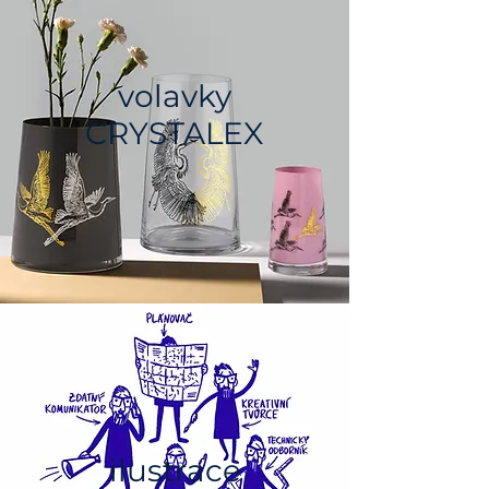
volavky
CRYSTALEX
ilustrace